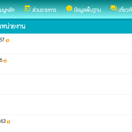
today
info
forum
เมนูหลัก
ส่วนราชการ
ข้อมูลพื้นฐาน
เกี่ยว
นหน่วยงาน
567
whatshot
66
whatshot
563
whatshot