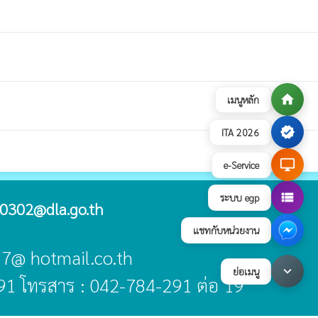
home
เมนูหลัก
verified
ITA 2026
desktop_windows
e-Service
view_list
ระบบ egp
0302@dla.go.th
แชทกับหน่วยงาน
-57@ hotmail.co.th
keyboard_arrow_down
ย่อเมนู
91 โทรสาร : 042-784-291 ต่อ 19