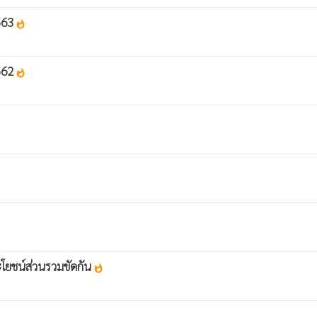
563
whatshot
562
whatshot
โยชน์ส่วนรวมขัดกัน
whatshot