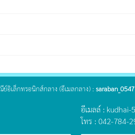
ษณีย์อิเล็กทรอนิกส์กลาง (อีเมลกลาง) :
saraban_0547
อีเมลล์ : kudhai
โทร : 042-784-2