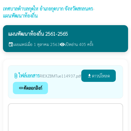
เทศบาลตำบลกุดไห
อำเภอกุดบาก จังหวัดสกลนคร
›
แผนพัฒนาท้องถิ่น
แผนพัฒนาท้องถิ่น 2561-2565
เผยแพร่เมื่อ 1 ตุลาคม 2563
เปิดอ่าน 405 ครั้ง
event
visibility
ไฟล์เอกสาร
attach_file
ดาวน์โหลด
RIEXZBMTue114937.pdf
file_download
คัดลอกลิงก์
link