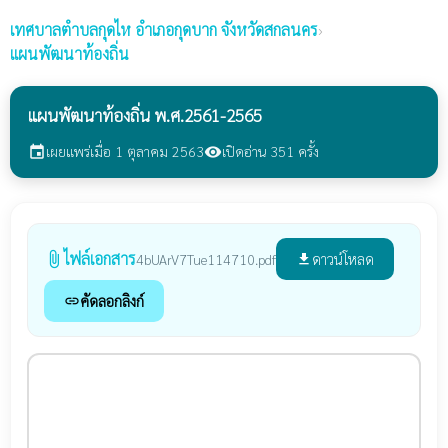
เทศบาลตำบลกุดไห
อำเภอกุดบาก จังหวัดสกลนคร
›
แผนพัฒนาท้องถิ่น
แผนพัฒนาท้องถิ่น พ.ศ.2561-2565
เผยแพร่เมื่อ 1 ตุลาคม 2563
เปิดอ่าน 351 ครั้ง
event
visibility
ไฟล์เอกสาร
attach_file
ดาวน์โหลด
4bUArV7Tue114710.pdf
file_download
คัดลอกลิงก์
link